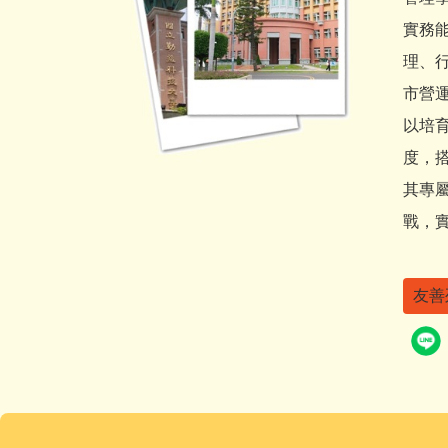
實務
理、
市營
以培
度，
其專
戰，
友善