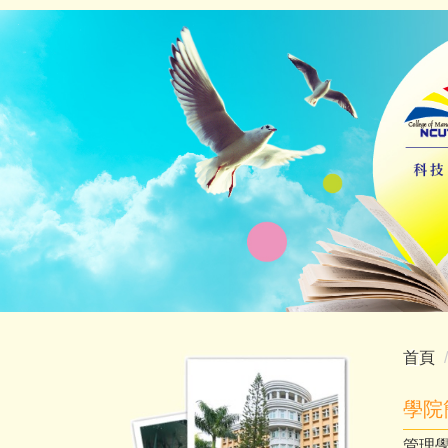
跳
到
主
要
內
容
區
首頁
學院
管理