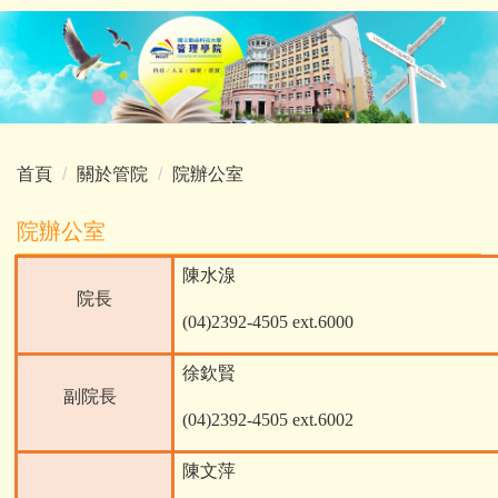
跳
到
主
要
內
容
首頁
關於管院
院辦公室
區
院辦公室
陳水湶
院長
(04)2392-4505 ext.6000
徐欽賢
副院長
(04)2392-4505 ext.6002
陳文萍