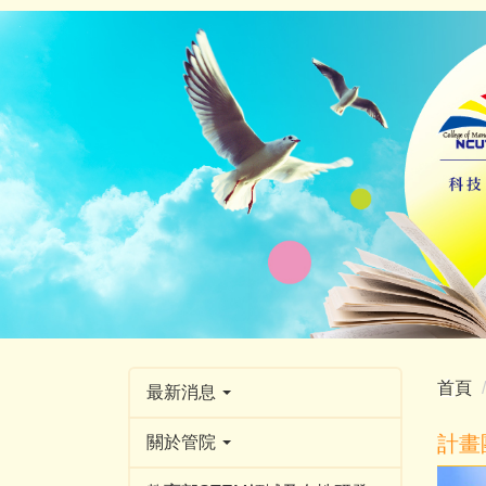
跳
到
主
要
內
容
區
首頁
最新消息
計畫
關於管院