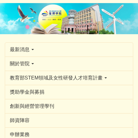
跳
到
主
要
內
容
區
最新消息
關於管院
教育部STEM領域及女性研發人才培育計畫
獎助學金與募捐
創新與經營管理學刊
師資陣容
申辦業務