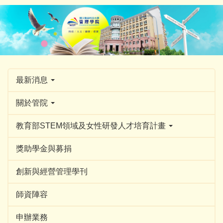
跳
到
主
要
內
容
區
最新消息
關於管院
教育部STEM領域及女性研發人才培育計畫
獎助學金與募捐
創新與經營管理學刊
師資陣容
申辦業務