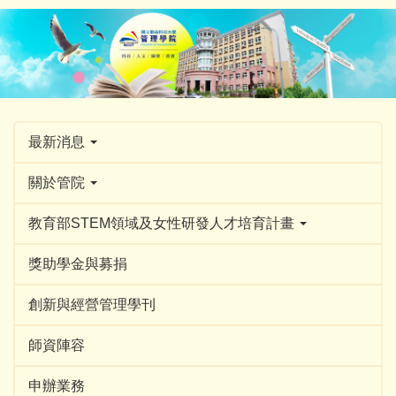
跳
到
主
要
內
容
區
最新消息
關於管院
教育部STEM領域及女性研發人才培育計畫
獎助學金與募捐
創新與經營管理學刊
師資陣容
申辦業務