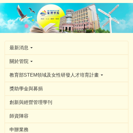
跳
到
主
要
內
容
區
最新消息
關於管院
教育部STEM領域及女性研發人才培育計畫
獎助學金與募捐
創新與經營管理學刊
師資陣容
申辦業務