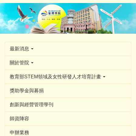
跳
到
主
要
內
容
區
最新消息
關於管院
教育部STEM領域及女性研發人才培育計畫
獎助學金與募捐
創新與經營管理學刊
師資陣容
申辦業務