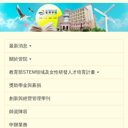
跳
到
主
要
內
容
區
最新消息
關於管院
教育部STEM領域及女性研發人才培育計畫
獎助學金與募捐
創新與經營管理學刊
師資陣容
申辦業務