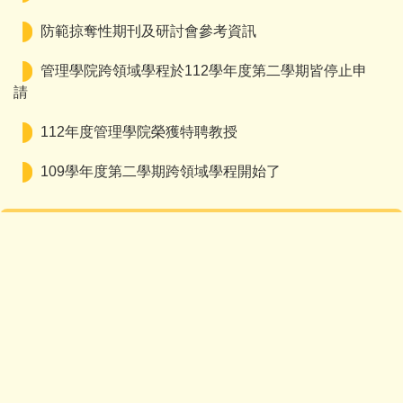
防範掠奪性期刊及研討會參考資訊
管理學院跨領域學程於112學年度第二學期皆停止申
請
112年度管理學院榮獲特聘教授
109學年度第二學期跨領域學程開始了
繁體
English
地址：411030臺中市太平區坪林里中山路二段 57號 (管理
館1樓M103)
No.57, Sec. 2, Zhongshan Rd., Taiping Dist., Taichung
411030, Taiwan (R.O.C.)
TEL：(04) 23924505 #6001 ｜ FAX：(04)