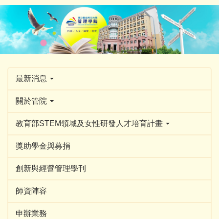
跳
到
主
要
內
容
區
最新消息
關於管院
教育部STEM領域及女性研發人才培育計畫
獎助學金與募捐
創新與經營管理學刊
師資陣容
申辦業務