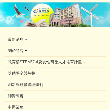
跳
到
主
要
內
容
區
最新消息
關於管院
教育部STEM領域及女性研發人才培育計畫
獎助學金與募捐
創新與經營管理學刊
師資陣容
申辦業務